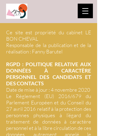
Ce site est propriété du cabinet LE
BON CHEVAL
Responsable de la publication et de la
réalisation : Fanny Barutel
RGPD : POLITIQUE RELATIVE AUX
DONNÉES À CARACTÈRE
PERSONNEL DES CANDIDATS ET
DES CONTACTS
Date de mise à jour : 4 novembre 2020
Le Règlement (EU) 2016/679 du
Parlement Européen et du Conseil du
27 avril 2016 relatif à la protection des
personnes physiques à l’égard du
traitement de données à caractère
personnel et à la libre circulation de ces
données, autrement appelé le