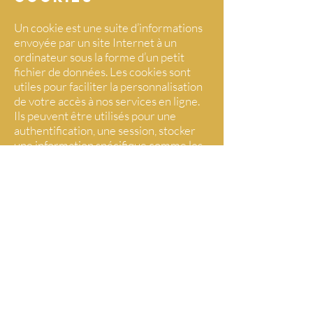
Un cookie est une suite d’informations
envoyée par un site Internet à un
ordinateur sous la forme d’un petit
fichier de données. Les cookies sont
utiles pour faciliter la personnalisation
de votre accès à nos services en ligne.
Ils peuvent être utilisés pour une
authentification, une session, stocker
une information spécifique comme les
préférences sur un site ou le contenu
d’un panier d’achat électronique.
Le stockage des cookies se fait par le
biais du navigateur Web utilisé par
l’internaute (par exemple Internet
Explorer).
Il existe deux types de cookies :
– les cookies de session sont supprimés
de votre ordinateur lorsque vous
fermez votre navigateur.
– les cookies permanents restent